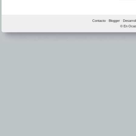
Contacto
·
Blogger
·
Desarrol
© En Ocas