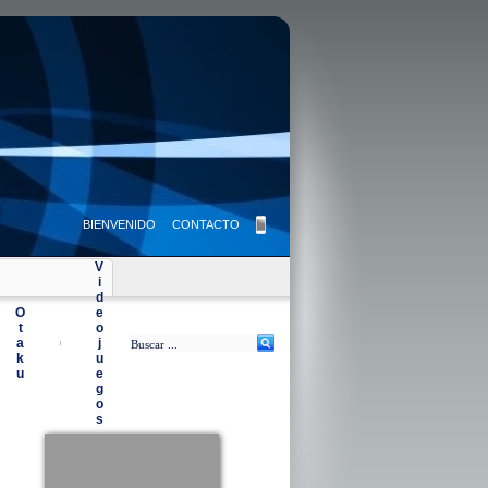
BIENVENIDO
CONTACTO
V
i
d
O
e
t
o
a
j
|
k
u
u
e
g
o
s