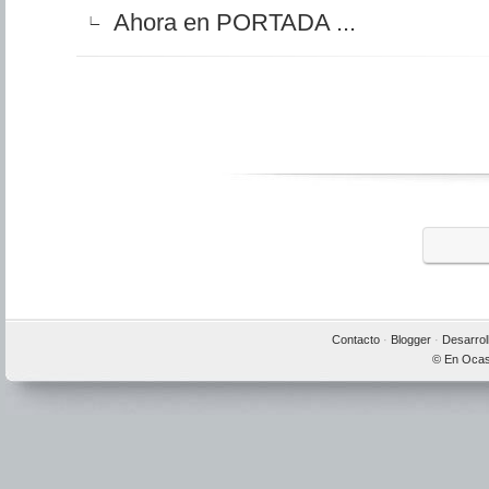
Ahora en PORTADA ...
∟
Contacto
·
Blogger
·
Desarrol
© En Ocas