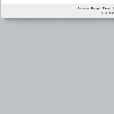
Contacto
·
Blogger
·
Desarrol
© En Ocas