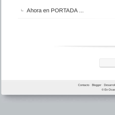
Ahora en PORTADA ...
∟
Contacto
·
Blogger
·
Desarrol
© En Ocas