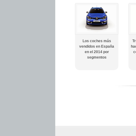
Los coches más
Tr
vendidos en España
hac
en el 2014 por
c
segmentos