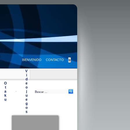
BIENVENIDO
CONTACTO
V
i
d
O
e
t
o
a
j
|
k
u
u
e
g
o
s