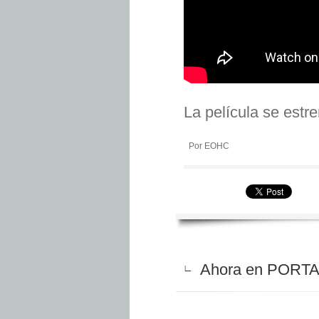
La película se estr
Por EOHC
Ahora en PORTAD
∟