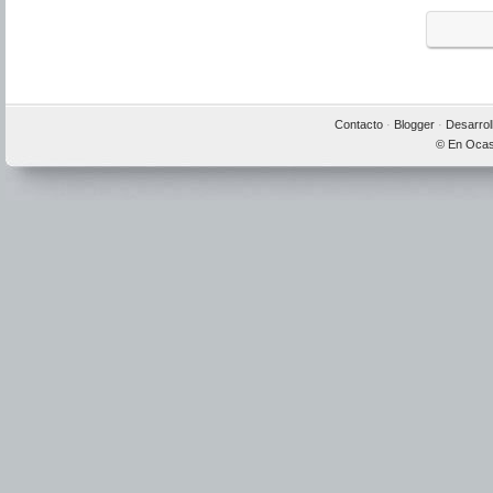
Contacto
·
Blogger
·
Desarrol
© En Ocas