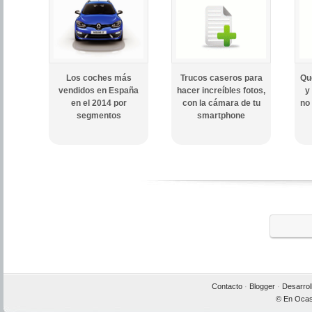
Los coches más
Trucos caseros para
Qu
vendidos en España
hacer increíbles fotos,
y
en el 2014 por
con la cámara de tu
no
segmentos
smartphone
Contacto
·
Blogger
·
Desarrol
© En Ocas