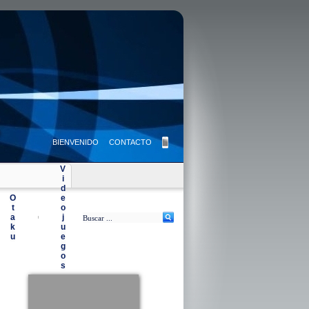
BIENVENIDO
CONTACTO
V
i
d
O
e
t
o
a
j
|
k
u
u
e
g
o
s