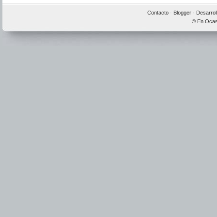
Contacto
·
Blogger
·
Desarrol
© En Ocas