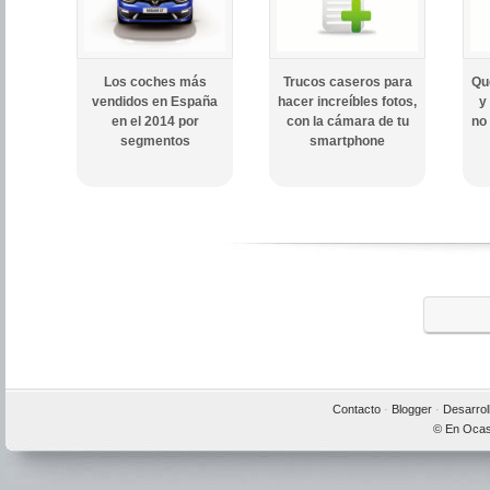
Los coches más
Trucos caseros para
Qu
vendidos en España
hacer increíbles fotos,
y
en el 2014 por
con la cámara de tu
no
segmentos
smartphone
Contacto
·
Blogger
·
Desarrol
© En Ocas