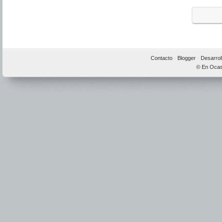
Contacto
·
Blogger
·
Desarrol
© En Ocas