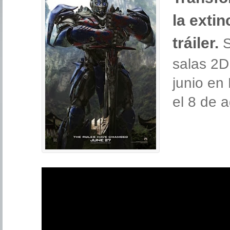
la exti
tráiler.
S
salas 2D
junio en
el 8 de 