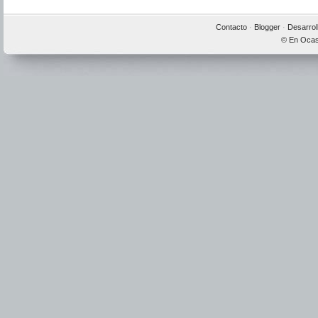
Contacto
·
Blogger
·
Desarrol
© En Ocas