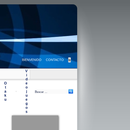
BIENVENIDO
CONTACTO
V
i
d
O
e
t
o
a
j
|
k
u
u
e
g
o
s