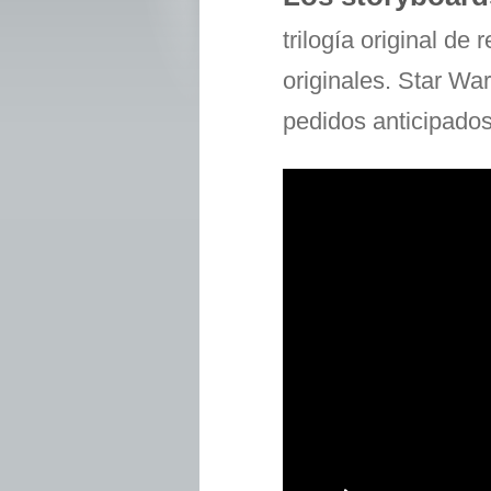
trilogía original de
originales. Star Wa
pedidos anticipado